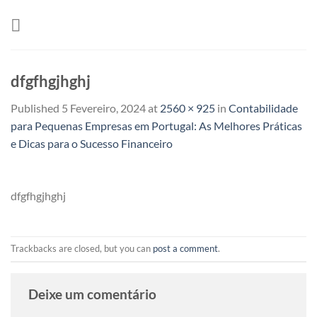
Skip
to
content
dfgfhgjhghj
Published
5 Fevereiro, 2024
at
2560 × 925
in
Contabilidade
para Pequenas Empresas em Portugal: As Melhores Práticas
e Dicas para o Sucesso Financeiro
dfgfhgjhghj
Trackbacks are closed, but you can
post a comment
.
Deixe um comentário