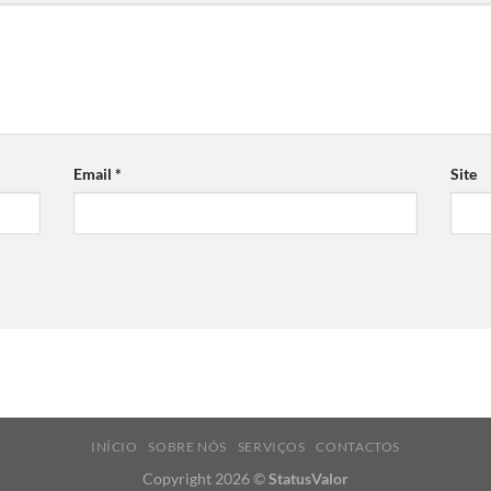
Email
*
Site
INÍCIO
SOBRE NÓS
SERVIÇOS
CONTACTOS
Copyright 2026 ©
StatusValor