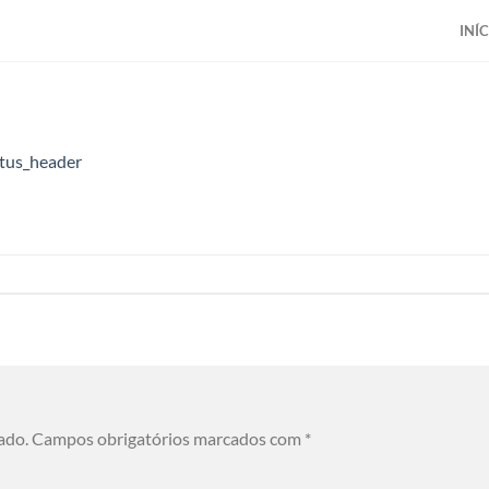
INÍ
atus_header
ado.
Campos obrigatórios marcados com
*