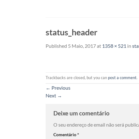
Skip
to
content
status_header
Published
5 Maio, 2017
at
1358 × 521
in
st
Trackbacks are closed, but you can
post a comment
.
←
Previous
Next
→
Deixe um comentário
O seu endereço de email não será public
Comentário
*